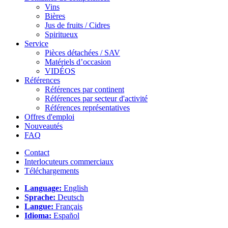
Vins
Bières
Jus de fruits / Cidres
Spiritueux
Service
Pièces détachées / SAV
Matériels d’occasion
VIDÉOS
Références
Références par continent
Références par secteur d'activité
Références représentatives
Offres d'emploi
Nouveautés
FAQ
Contact
Interlocuteurs commerciaux
Téléchargements
Language:
English
Sprache:
Deutsch
Langue:
Français
Idioma:
Español