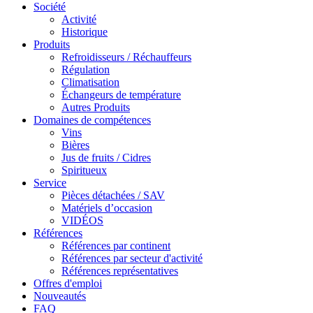
Société
Activité
Historique
Produits
Refroidisseurs / Réchauffeurs
Régulation
Climatisation
Échangeurs de température
Autres Produits
Domaines de compétences
Vins
Bières
Jus de fruits / Cidres
Spiritueux
Service
Pièces détachées / SAV
Matériels d’occasion
VIDÉOS
Références
Références par continent
Références par secteur d'activité
Références représentatives
Offres d'emploi
Nouveautés
FAQ