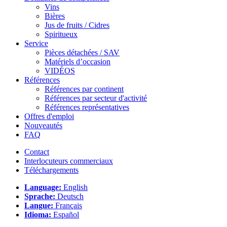
Vins
Bières
Jus de fruits / Cidres
Spiritueux
Service
Pièces détachées / SAV
Matériels d’occasion
VIDÉOS
Références
Références par continent
Références par secteur d'activité
Références représentatives
Offres d'emploi
Nouveautés
FAQ
Contact
Interlocuteurs commerciaux
Téléchargements
Language:
English
Sprache:
Deutsch
Langue:
Français
Idioma:
Español