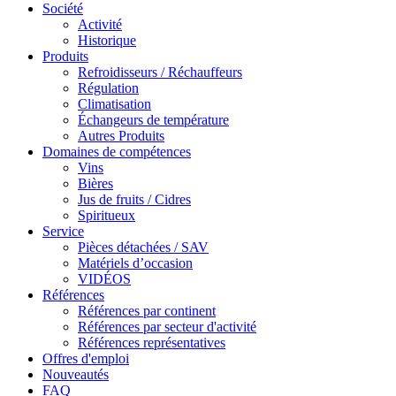
Société
Activité
Historique
Produits
Refroidisseurs / Réchauffeurs
Régulation
Climatisation
Échangeurs de température
Autres Produits
Domaines de compétences
Vins
Bières
Jus de fruits / Cidres
Spiritueux
Service
Pièces détachées / SAV
Matériels d’occasion
VIDÉOS
Références
Références par continent
Références par secteur d'activité
Références représentatives
Offres d'emploi
Nouveautés
FAQ