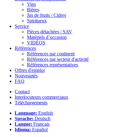
Vins
Bières
Jus de fruits / Cidres
Spiritueux
Service
Pièces détachées / SAV
Matériels d’occasion
VIDÉOS
Références
Références par continent
Références par secteur d'activité
Références représentatives
Offres d'emploi
Nouveautés
FAQ
Contact
Interlocuteurs commerciaux
Téléchargements
Language:
English
Sprache:
Deutsch
Langue:
Français
Idioma:
Español