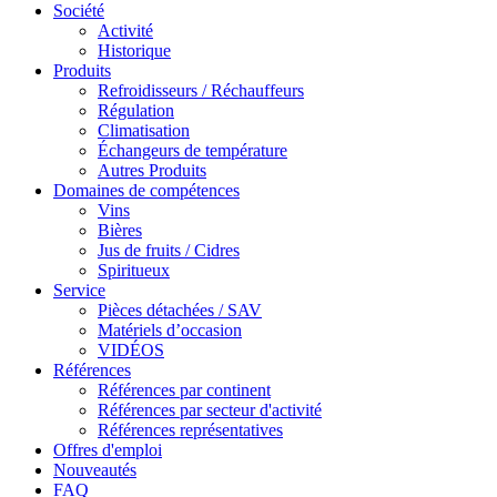
Société
Activité
Historique
Produits
Refroidisseurs / Réchauffeurs
Régulation
Climatisation
Échangeurs de température
Autres Produits
Domaines de compétences
Vins
Bières
Jus de fruits / Cidres
Spiritueux
Service
Pièces détachées / SAV
Matériels d’occasion
VIDÉOS
Références
Références par continent
Références par secteur d'activité
Références représentatives
Offres d'emploi
Nouveautés
FAQ