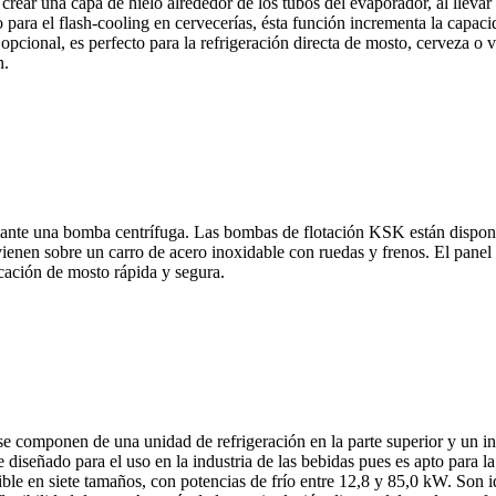
 crear una capa de hielo alrededor de los tubos del evaporador, al lleva
ado para el flash-cooling en cervecerías, ésta función incrementa la cap
pcional, es perfecto para la refrigeración directa de mosto, cerveza o 
n.
iante una bomba centrífuga. Las bombas de flotación KSK están disponib
nen sobre un carro de acero inoxidable con ruedas y frenos. El panel 
icación de mosto rápida y segura.
se componen de una unidad de refrigeración en la parte superior y un in
te diseñado para el uso en la industria de las bebidas pues es apto para 
ible en siete tamaños, con potencias de frío entre 12,8 y 85,0 kW. Son