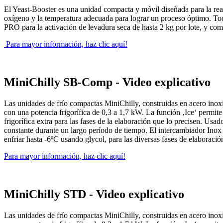
El Yeast-Booster es una unidad compacta y móvil diseñada para la react
oxígeno y la temperatura adecuada para lograr un proceso óptimo. Tod
PRO para la activación de levadura seca de hasta 2 kg por lote, y co
Para mayor información, haz clic aquí!
MiniChilly SB-Comp - Video explicativo
Las unidades de frío compactas MiniChilly, construidas en acero inoxi
con una potencia frigorífica de 0,3 a 1,7 kW. La función ‚Ice‘ permite
frigorífica extra para las fases de la elaboración que lo precisen. Us
constante durante un largo período de tiempo. El intercambiador Inox o
enfriar hasta -6ºC usando glycol, para las diversas fases de elaboració
Para mayor información, haz clic aquí!
MiniChilly STD - Video explicativo
Las unidades de frío compactas MiniChilly, construidas en acero inoxi