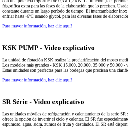
con una potencia frigorífica de 0,3 a 1,7 kW. La función ‚Ice‘ permite
frigorífica extra para las fases de la elaboración que lo precisen. Us
constante durante un largo período de tiempo. El intercambiador Inox o
enfriar hasta -6ºC usando glycol, para las diversas fases de elaboració
Para mayor información, haz clic aquí!
KSK PUMP - Video explicativo
La unidad de flotación KSK realiza la preclarificación del mosto med
Los modelos más grandes - KSK 15.000, 20.000, 35.000 y 50.000 - vie
Estas unidades son perfectas para las bodegas que precisan una clarif
Para mayor información, haz clic aquí!
SR Série - Video explicativo
Las unidades móviles de refrigeración y calentamiento de la serie SR 
ofrece la opción de invertir el ciclo y calentar. El SR fue especialmen
espumoso, agua, sidra, zumos de fruta y destilados. El SR está dispon