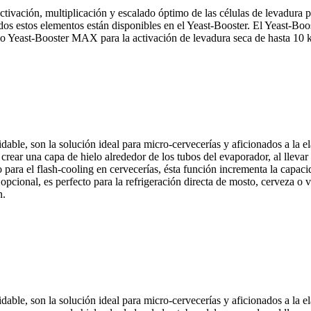
ivación, multiplicación y escalado óptimo de las células de levadura pa
os estos elementos están disponibles en el Yeast-Booster. El Yeast-Boo
mo Yeast-Booster MAX para la activación de levadura seca de hasta 10 k
dable, son la solución ideal para micro-cervecerías y aficionados a la
 crear una capa de hielo alrededor de los tubos del evaporador, al lleva
ado para el flash-cooling en cervecerías, ésta función incrementa la cap
pcional, es perfecto para la refrigeración directa de mosto, cerveza o 
n.
dable, son la solución ideal para micro-cervecerías y aficionados a la