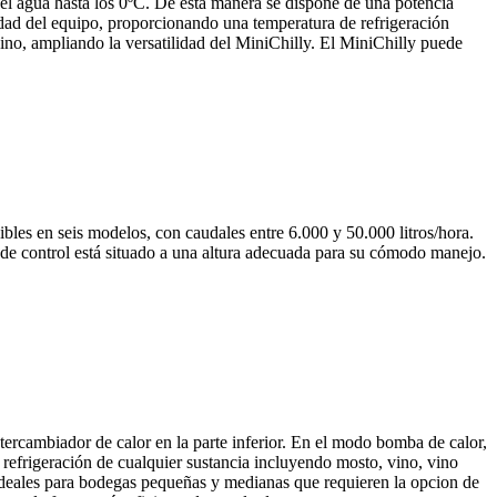
r el agua hasta los 0ºC. De ésta manera se dispone de una potencia
acidad del equipo, proporcionando una temperatura de refrigeración
vino, ampliando la versatilidad del MiniChilly. El MiniChilly puede
les en seis modelos, con caudales entre 6.000 y 50.000 litros/hora.
de control está situado a una altura adecuada para su cómodo manejo.
tercambiador de calor en la parte inferior. En el modo bomba de calor,
la refrigeración de cualquier sustancia incluyendo mosto, vino, vino
 ideales para bodegas pequeñas y medianas que requieren la opcion de